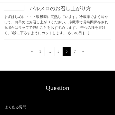
パルメロのお召し上がり方
まずはじめに・・・収穫時に完熱しています。冷蔵庫でよく冷や
して、お早めにお召し上がりください。冷藏庫で長時間保存され
る場合はラップで包むことをおすすめします。 中心の種を避け
て、3段に下ろすようにカットします。 さいの目 […]
投
固
固
固
固
«
1
…
5
6
7
»
稿
定
定
定
定
ペ
ペ
ペ
ペ
の
ー
ー
ー
ー
ペ
ジ
ジ
ジ
ジ
ー
ジ
Question
送
り
よくある質問