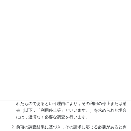
ある場合には，当社が定める手続きにより，当社に対して個
人情報の訂正，追加または削除（以下，「訂正等」といいま
す。）を請求することができます。
当社は，ユーザーから前項の請求を受けてその請求に応じる
必要があると判断した場合には，遅滞なく，当該個人情報の
訂正等を行うものとします。
当社は，前項の規定に基づき訂正等を行った場合，または訂
正等を行わない旨の決定をしたときは遅滞なく，これをユー
ザーに通知します。
第8条（個人情報の利用停止等）
当社は，本人から，個人情報が，利用目的の範囲を超えて取
り扱われているという理由，または不正の手段により取得さ
れたものであるという理由により，その利用の停止または消
去（以下，「利用停止等」といいます。）を求められた場合
には，遅滞なく必要な調査を行います。
前項の調査結果に基づき，その請求に応じる必要があると判