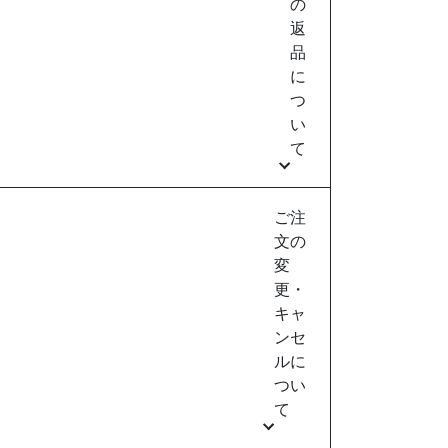
の
返
品
に
つ
い
て
ご注
文の
変
更・
キャ
ンセ
ルに
つい
て