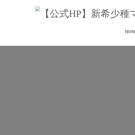
コ
ナ
ン
ビ
テ
ゲ
ン
ー
ツ
シ
HOM
へ
ョ
ス
ン
キ
に
ッ
移
プ
動