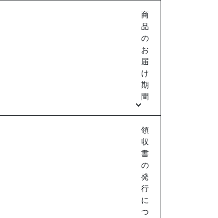
商
品
の
お
届
け
期
間
領
収
書
の
発
行
に
つ