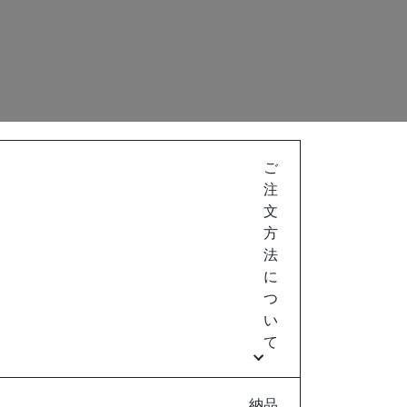
ご
注
文
方
法
に
つ
い
て
納品