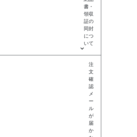
書・
領収
証の
同封
につ
いて
注
文
確
認
メ
ー
ル
が
届
か