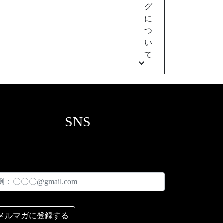
グ
に
つ
い
て
SNS