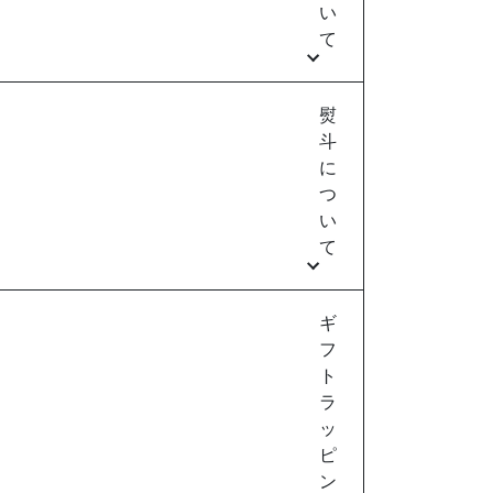
い
て
熨
斗
に
つ
い
て
ギ
フ
ト
ラ
ッ
ピ
ン