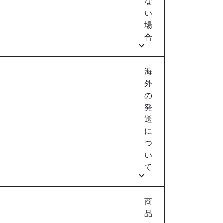
な
い
場
合
海
外
の
発
送
に
つ
い
て
商
品