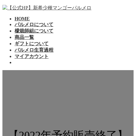
コ
ナ
ン
ビ
HOME
テ
ゲ
パルメロについて
ン
ー
檬栽師組について
ツ
シ
商品一覧
へ
ョ
ギフトについて
ス
ン
パルメロ生育過程
キ
に
マイアカウント
ッ
移
プ
動
【2022年予約販売終了】