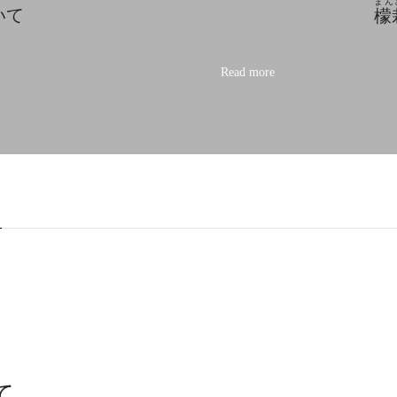
まん
て​
檬
Read more
て