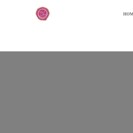
コ
ナ
ン
ビ
HOM
テ
ゲ
ン
ー
ツ
シ
へ
ョ
ス
ン
キ
に
ッ
移
プ
動