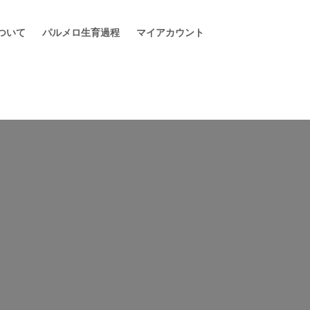
ついて
パルメロ生育過程
マイアカウント
ア
イ
コ
ン
リ
ン
ク