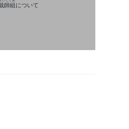
さいしぐみ
栽師組
について