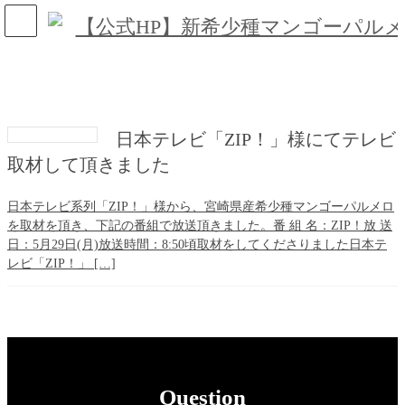
コ
ナ
ン
ビ
テ
ゲ
ン
ー
ツ
シ
へ
ョ
ス
ン
キ
に
日本テレビ「ZIP！」様にてテレビ
ッ
移
プ
動
取材して頂きました
日本テレビ系列「ZIP！」様から、宮崎県産希少種マンゴーパルメロ
を取材を頂き、下記の番組で放送頂きました。番 組 名：ZIP！放 送
日：5月29日(月)放送時間：8:50頃取材をしてくださりました日本テ
レビ「ZIP！」 […]
Question