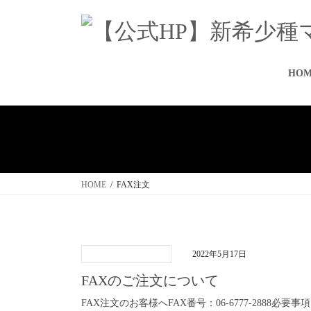
コ
ナ
ン
ビ
テ
ゲ
ン
ー
ツ
シ
HOM
へ
ョ
ス
ン
キ
に
ッ
移
プ
動
HOME
FAX注文
2022年5月17日
FAXのご注文について
FAX注文のお客様へFAX番号：06-6777-288