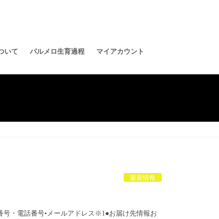
ついて
パルメロ生育過程
マイアカウント
最新情報
ＡＸ番号・電話番号•メールアドレス※1●お届け先情報お